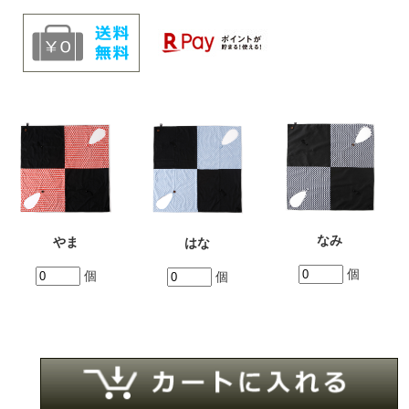
なみ
やま
はな
個
個
個