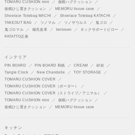
TOMARU CUSHION mini
仮眠ハグクッション
仮眠ひじ置きクッション
MEMORU tissue case
Shoelace Totebag MACHI
Shoelace Totebag KATACHI
TAKEOUT BAG
ツノマル
ツノザウルス
鬼ゴロ
鬼ゴロマル
補充改革
tentosen
ネックサポートピロー
PATATTO正座
インテリア
PIN BOARD
PIN BOARD 和紙
CREAM
砂岩
Tangle Clock
New Chandelle
TOY STORAGE
TOMARU CUSHION COVER
TOMARU CUSHION COVER（ボーダー）
TOMARU CUSHION COVER（ストライプ／アニマル）
TOMARU CUSHION mini
仮眠ハグクッション
仮眠ひじ置きクッション
MEMORU tissue case
キッチン