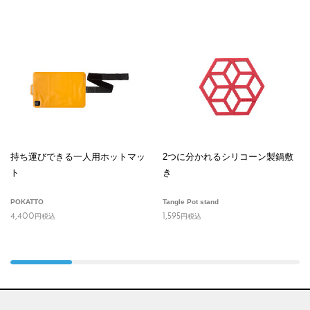
持ち運びできる一人用ホットマッ
2つに分かれるシリコーン製鍋敷
ト
き
POKATTO
Tangle Pot stand
4,400
1,595
円
税込
円
税込