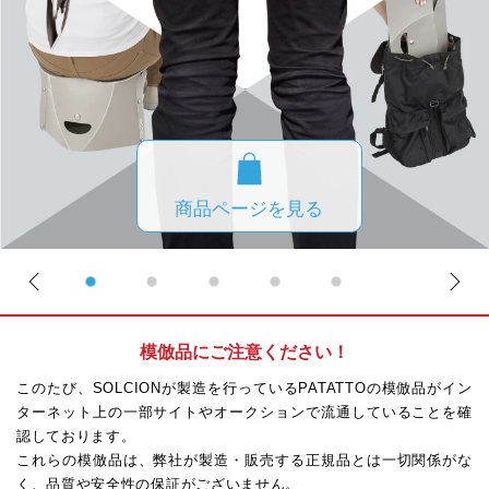
商品ページを見る
前へ
1
2
3
4
5
次へ
模倣品にご注意ください！
このたび、SOLCIONが製造を行っているPATATTOの模倣品がイン
ターネット上の一部サイトやオークションで流通していることを確
認しております。
これらの模倣品は、弊社が製造・販売する正規品とは一切関係がな
く、品質や安全性の保証がございません。